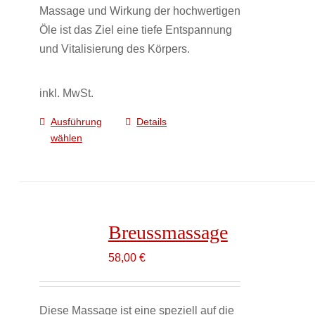
Massage und Wirkung der hochwertigen
Öle ist das Ziel eine tiefe Entspannung
und Vitalisierung des Körpers.
inkl. MwSt.
Ausführung
Details
Dieses
wählen
Produkt
weist
mehrere
Varianten
auf.
Breussmassage
Die
Optionen
58,00
€
können
auf
Diese Massage ist eine speziell auf die
der