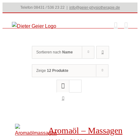
Zum
Telefon 08431 / 536 23 22
|
info@geier-physiotherapie.de
Inhalt
springen
Sortieren nach
Name
Zeige
12 Produkte
Aromaöl – Massagen