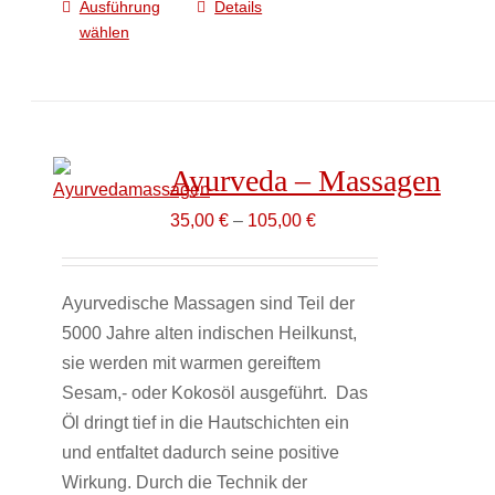
Ausführung
Details
Dieses
wählen
Produkt
weist
mehrere
Varianten
auf.
Ayurveda – Massagen
Die
Optionen
35,00
€
–
105,00
€
können
auf
Ayurvedische Massagen sind Teil der
der
5000 Jahre alten indischen Heilkunst,
Produktseite
sie werden mit warmen gereiftem
gewählt
Sesam,- oder Kokosöl ausgeführt. Das
werden
Öl dringt tief in die Hautschichten ein
und entfaltet dadurch seine positive
Wirkung. Durch die Technik der