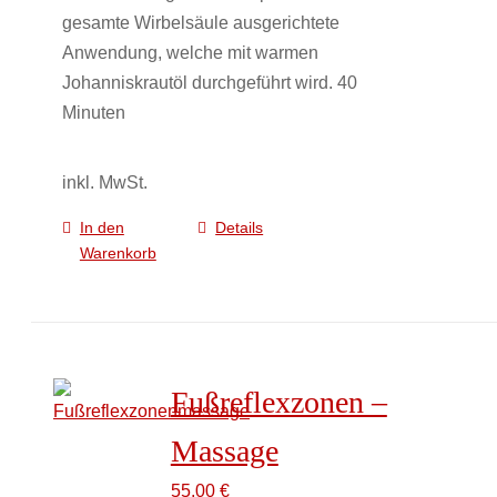
gesamte Wirbelsäule ausgerichtete
Produktseite
Anwendung, welche mit warmen
gewählt
Johanniskrautöl durchgeführt wird. 40
werden
Minuten
inkl. MwSt.
In den
Details
Warenkorb
Fußreflexzonen –
Massage
55,00
€