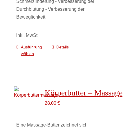
Schmerzlinderung - Verbesserung der
Durchblutung - Verbesserung der
Beweglichkeit
inkl. MwSt.
Ausführung
Details
Dieses
wählen
Produkt
weist
mehrere
Varianten
auf.
Körperbutter – Massage
Die
Optionen
28,00
€
können
auf
Eine Massage-Butter zeichnet sich
der