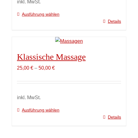
inkl. MwSt.
Ausführung wählen
Details
Dieses
Produkt
weist
mehrere
Klassische Massage
Varianten
auf.
25,00
€
–
50,00
€
Die
Optionen
können
auf
inkl. MwSt.
der
Ausführung wählen
Produktseite
Details
Dieses
gewählt
Produkt
werden
weist