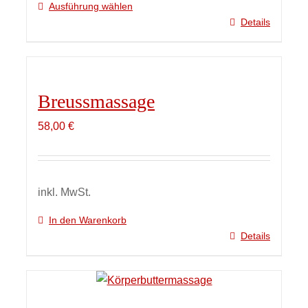
Ausführung wählen
Details
Dieses
Produkt
weist
mehrere
Breussmassage
Varianten
auf.
58,00
€
Die
Optionen
können
auf
inkl. MwSt.
der
In den Warenkorb
Produktseite
Details
gewählt
werden