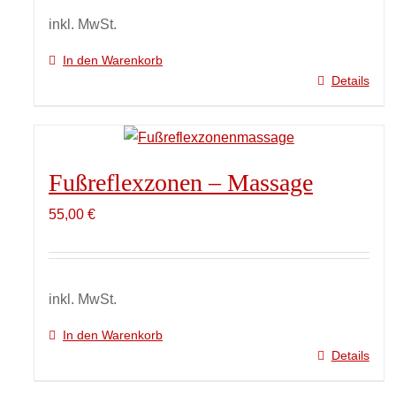
auf
inkl. MwSt.
der
In den Warenkorb
Produktseite
Details
gewählt
werden
Fußreflexzonen – Massage
55,00
€
inkl. MwSt.
In den Warenkorb
Details