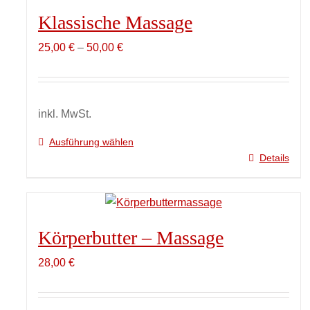
Klassische Massage
25,00
€
–
50,00
€
inkl. MwSt.
Ausführung wählen
Details
Dieses
Produkt
weist
mehrere
Körperbutter – Massage
Varianten
auf.
28,00
€
Die
Optionen
können