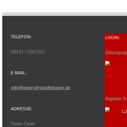
TELEFON:
LOGIN:
08431 / 5362322
Übungsap
E-MAIL:
info@geier-physiotherapie.de
Digitale T
ADRESSE:
Dieter Geier