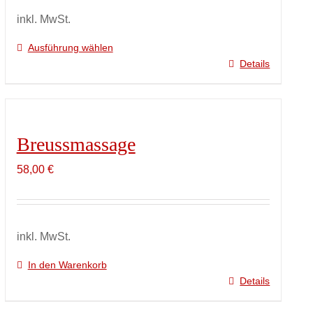
auf
inkl. MwSt.
der
Ausführung wählen
Produktseite
Details
Dieses
gewählt
Produkt
werden
weist
mehrere
Breussmassage
Varianten
auf.
58,00
€
Die
Optionen
können
auf
inkl. MwSt.
der
In den Warenkorb
Produktseite
Details
gewählt
werden