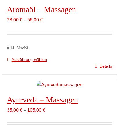
Aromaöl – Massagen
28,00
€
–
56,00
€
inkl. MwSt.
Ausführung wählen
Details
Dieses
Produkt
weist
mehrere
Ayurveda – Massagen
Varianten
auf.
35,00
€
–
105,00
€
Die
Optionen
können