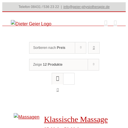
Zum
Telefon 08431 / 536 23 22
|
info@geier-physiotherapie.de
Inhalt
springen
Sortieren nach
Preis
Zeige
12 Produkte
Klassische Massage