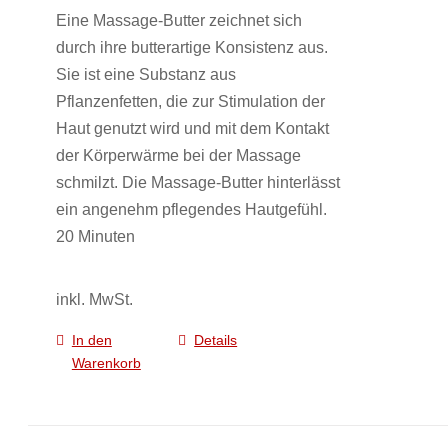
Eine Massage-Butter zeichnet sich
der
durch ihre butterartige Konsistenz aus.
Produktseite
Sie ist eine Substanz aus
gewählt
Pflanzenfetten, die zur Stimulation der
werden
Haut genutzt wird und mit dem Kontakt
der Körperwärme bei der Massage
schmilzt. Die Massage-Butter hinterlässt
ein angenehm pflegendes Hautgefühl.
20 Minuten
inkl. MwSt.
In den
Details
Warenkorb