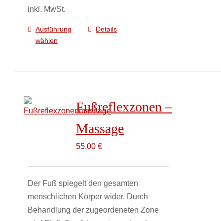
inkl. MwSt.
Ausführung
Details
Dieses
wählen
Produkt
weist
mehrere
Varianten
auf.
Fußreflexzonen –
Die
Optionen
Massage
können
55,00
€
auf
der
Produktseite
Der Fuß spiegelt den gesamten
gewählt
menschlichen Körper wider. Durch
werden
Behandlung der zugeordeneten Zone