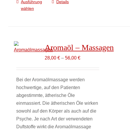
Ausführung
Details
Dieses
wählen
Produkt
weist
mehrere
Varianten
auf.
Aromaöl – Massagen
Die
Optionen
28,00
€
–
56,00
€
können
auf
Bei der Aromaölmassage werden
der
hochwertige, auf den Patienten
Produktseite
abgestimmte, ätherische Öle
gewählt
einmassiert. Die ätherischen Öle wirken
werden
sowohl auf den Körper als auch auf die
Psyche. Je nach Art der verwendeten
Duftstoffe wirkt die Aromaölmassage