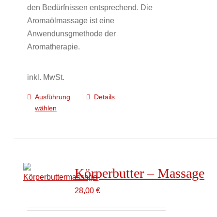
den Bedürfnissen entsprechend. Die
Aromaölmassage ist eine
Anwendunsgmethode der
Aromatherapie.
inkl. MwSt.
Ausführung
Details
Dieses
wählen
Produkt
weist
mehrere
Varianten
auf.
Körperbutter – Massage
Die
Optionen
28,00
€
können
auf