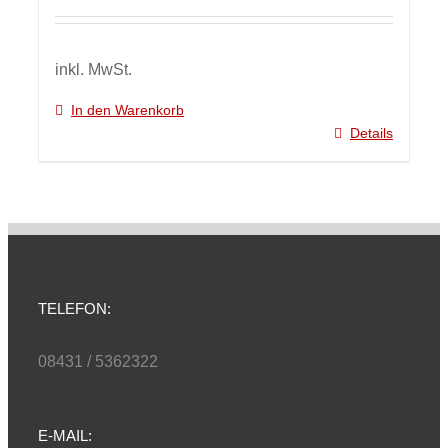
inkl. MwSt.
In den Warenkorb
Details
TELEFON:
08431 / 5362322
E-MAIL: