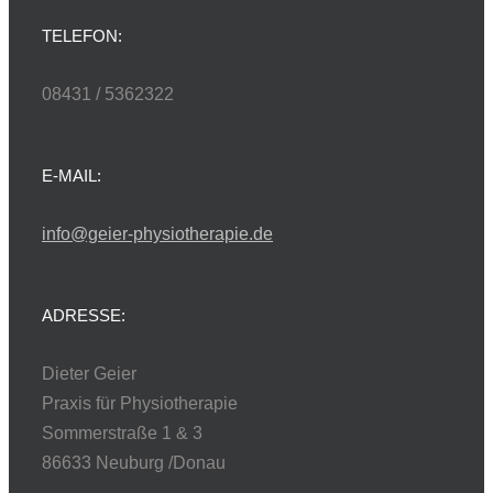
TELEFON:
08431 / 5362322
E-MAIL:
info@geier-physiotherapie.de
ADRESSE:
Dieter Geier
Praxis für Physiotherapie
Sommerstraße 1 & 3
86633 Neuburg /Donau