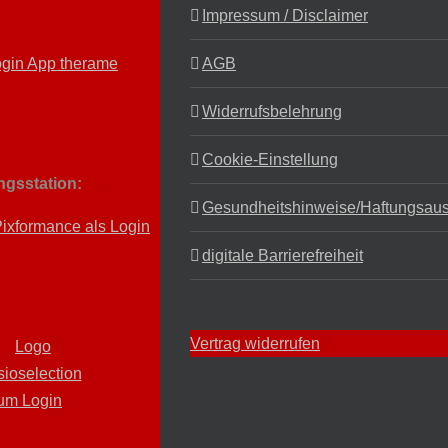
Impressum / Disclaimer
AGB
Widerrufsbelehrung
Cookie-Einstellung
ingsstation:
Gesundheitshinweise/Haftungsau
digitale Barrierefreiheit
Vertrag widerrufen