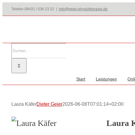
Zum
Telefon 08431 / 536 23 22
|
info@geier-physiotherapie.de
Inhalt
springen
Suche
nach:
Start
Leistungen
Onl
Laura Käfer
Dieter Geier
2026-06-08T07:01:14+02:00
Laura K