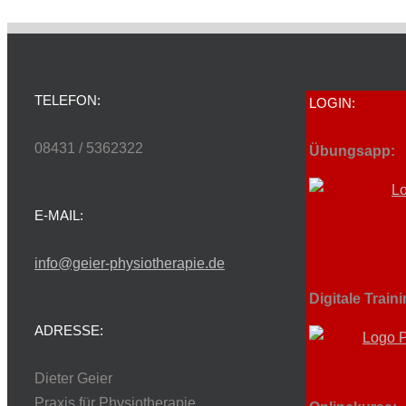
TELEFON:
LOGIN:
08431 / 5362322
Übungsapp:
E-MAIL:
info@geier-physiotherapie.de
Digitale Train
ADRESSE:
Dieter Geier
Praxis für Physiotherapie