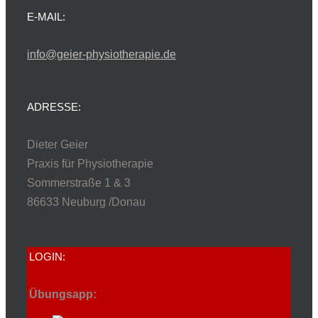
Produktseite
E-MAIL:
gewählt
werden
info@geier-physiotherapie.de
ADRESSE:
Dieter Geier
Praxis für Physiotherapie
Sommerstraße 1 & 3
86633 Neuburg /Donau
LOGIN:
Übungsapp: