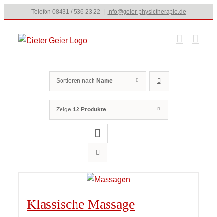
Zum
Telefon 08431 / 536 23 22
|
info@geier-physiotherapie.de
Inhalt
springen
Sortieren nach
Name
Zeige
12 Produkte
Klassische Massage