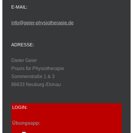
Produktseite
E-MAIL:
gewählt
werden
info@geier-physiotherapie.de
ADRESSE:
Dieter Geier
Praxis für Physiotherapie
Sommerstraße 1 & 3
86633 Neuburg /Donau
LOGIN:
Übungsapp: