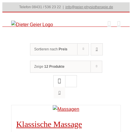
Zum
Telefon 08431 / 536 23 22
|
info@geier-physiotherapie.de
Inhalt
springen
Sortieren nach
Preis
Zeige
12 Produkte
Klassische Massage